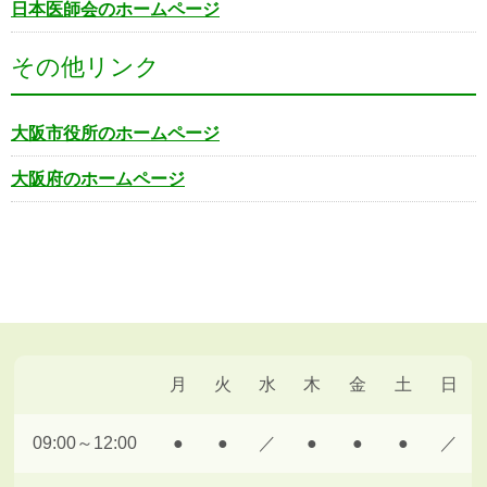
日本医師会のホームページ
その他リンク
大阪市役所のホームページ
大阪府のホームページ
月
火
水
木
金
土
日
09:00～12:00
●
●
／
●
●
●
／